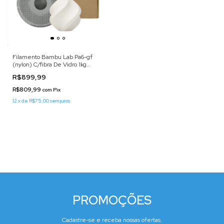
Filamento Bambu Lab Pa6-gf
(nylon) C/fibra De Vidro 1kg
(BRANCO)
R$899,99
R$809,99
com
Pix
12
x
de
R$75,00
sem juros
PROMOÇÕES
Cadastre-se e receba nossas ofertas.