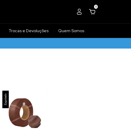
0
Trocas e Devoluções
Quem Somos
Esgotado