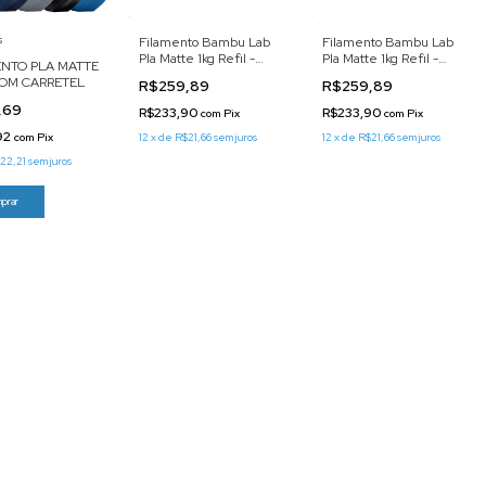
s
Filamento Bambu Lab
Filamento Bambu Lab
Pla Matte 1kg Refil -
Pla Matte 1kg Refil -
ENTO PLA MATTE
Acabamento Fosco
Acabamento Fosco
COM CARRETEL
R$259,89
R$259,89
(BRANCO MARFIM)
(CARVÃO)
,69
R$233,90
R$233,90
com
Pix
com
Pix
92
com
Pix
12
x
de
R$21,66
sem juros
12
x
de
R$21,66
sem juros
22,21
sem juros
prar