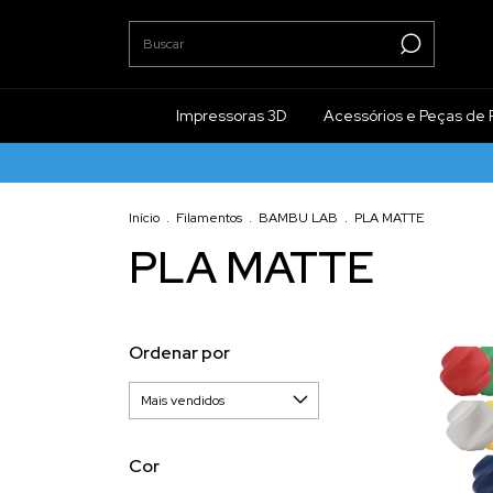
Impressoras 3D
Acessórios e Peças de 
Início
.
Filamentos
.
BAMBU LAB
.
PLA MATTE
PLA MATTE
Ordenar por
Cor