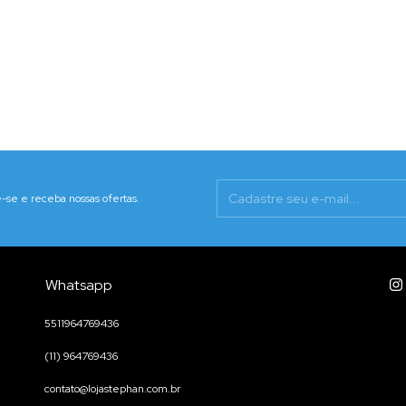
-se e receba nossas ofertas.
Whatsapp
5511964769436
(11) 964769436
contato@lojastephan.com.br