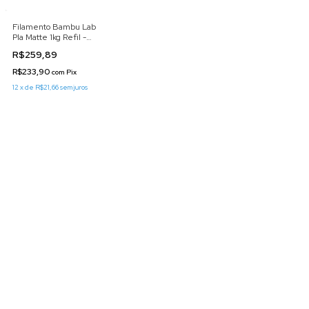
Filamento Bambu Lab
Pla Matte 1kg Refil -
Acabamento Fosco
R$259,89
(MARROM ESCURO)
R$233,90
com
Pix
12
x
de
R$21,66
sem juros