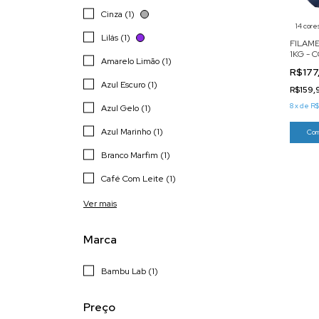
Cinza (1)
14 core
Lilás (1)
FILAM
1KG - 
Amarelo Limão (1)
R$177
Azul Escuro (1)
R$159,
8
x
de
R$
Azul Gelo (1)
Azul Marinho (1)
Com
Branco Marfim (1)
Café Com Leite (1)
Ver mais
Marca
Bambu Lab (1)
Preço