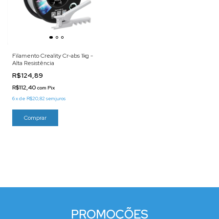
Filamento Creality Cr-abs 1kg -
Alta Resistência
R$124,89
R$112,40
com
Pix
6
x
de
R$20,82
sem juros
PROMOÇÕES