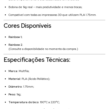
Bobina de 1kg real – mais produtividade e menos trocas;
Compatível com todas as impressoras 3D que utilizam PLA 1.75mm.
Cores Disponíveis
Rainbow 1;
Rainbow 2.
(Consulte a disponibilidade no momento da compra.)
Especificações Técnicas:
Marca:
Multfila;
Material:
PLA (Ácido Polilático);
Diâmetro:
1.75mm;
Peso:
1kg;
Temperatura do bico:
190°C a 220°C;