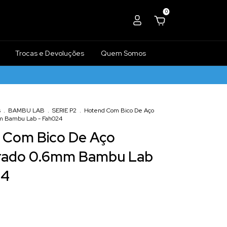
0
Trocas e Devoluções
Quem Somos
s
.
BAMBU LAB
.
SERIE P2
.
Hotend Com Bico De Aço
 Bambu Lab - Fah024
 Com Bico De Aço
ado 0.6mm Bambu Lab
24