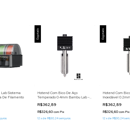
Esgotado
Esgotado
 Lab Sistema
Hotend Com Bico De Aço
Hotend Com Bic
a De Filamento
Temperado 0.4mm Bambu Lab -
Inoxidável 0.2m
Fah023
Fah026
R$362,89
R$362,89
R$326,60
R$326,60
com
Pix
com
Pix
 juros
12
x
de
R$30,24
sem juros
12
x
de
R$30,24
sem 