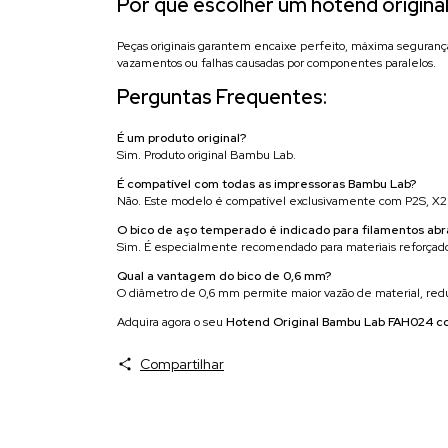
Por que escolher um hotend origina
Peças originais garantem encaixe perfeito, máxima seguranç
vazamentos ou falhas causadas por componentes paralelos.
Perguntas Frequentes:
É um produto original?
Sim. Produto original Bambu Lab.
É compatível com todas as impressoras Bambu Lab?
Não. Este modelo é compatível exclusivamente com P2S, X2
O bico de aço temperado é indicado para filamentos abr
Sim. É especialmente recomendado para materiais reforçados c
Qual a vantagem do bico de 0,6 mm?
O diâmetro de 0,6 mm permite maior vazão de material, redu
Adquira agora o seu
Hotend Original Bambu Lab FAH024 c
Compartilhar