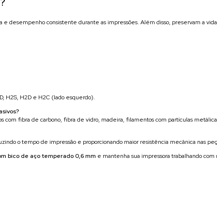
l?
a e desempenho consistente durante as impressões. Além disso, preservam a vida
D, H2S, H2D e H2C (lado esquerdo).
asivos?
om fibra de carbono, fibra de vidro, madeira, filamentos com partículas metálicas 
zindo o tempo de impressão e proporcionando maior resistência mecânica nas peça
om bico de aço temperado 0,6 mm
e mantenha sua impressora trabalhando com má