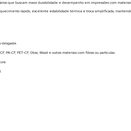
suários que buscam maior durabilidade e desempenho em impressões com materiais
aquecimento rápido, excelente estabilidade térmica e troca simplificada, mantend
o desgaste.
F, PA-CF, PET-CF, Glow, Wood e outros materiais com fibras ou partículas.
ura.
l.