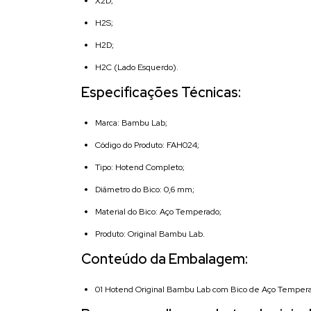
X2D;
H2S;
H2D;
H2C (Lado Esquerdo).
Especificações Técnicas:
Marca: Bambu Lab;
Código do Produto: FAH024;
Tipo: Hotend Completo;
Diâmetro do Bico: 0,6 mm;
Material do Bico: Aço Temperado;
Produto: Original Bambu Lab.
Conteúdo da Embalagem:
01 Hotend Original Bambu Lab com Bico de Aço Temper