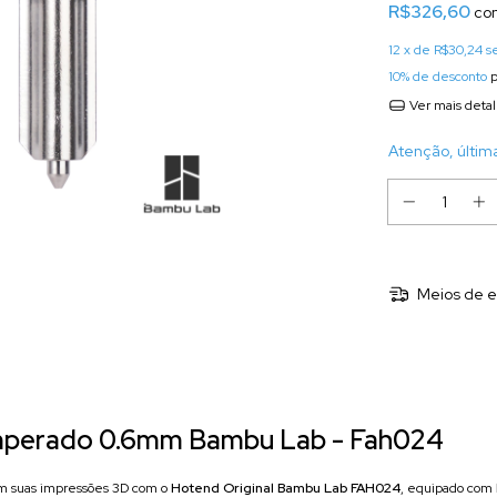
R$326,60
co
12
x de
R$30,24
s
10% de desconto
p
Ver mais deta
Atenção, últim
Meios de e
mperado 0.6mm Bambu Lab - Fah024
m suas impressões 3D com o
Hotend Original Bambu Lab FAH024
, equipado com