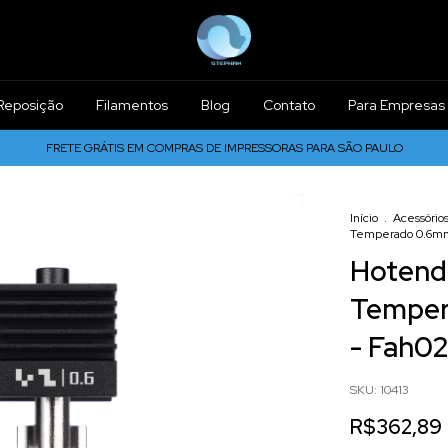
Reposição
Filamentos
Blog
Contato
Para Empresas
FRETE GRÁTIS EM COMPRAS DE IMPRESSORAS PARA SÃO PAULO
Início
.
Acessório
Temperado 0.6mm
Hotend
Temper
- Fah0
SKU:
10413
R$362,89