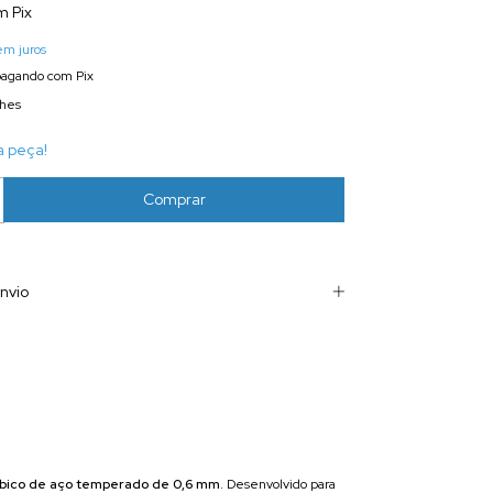
m
Pix
em juros
agando com Pix
lhes
a peça!
nvio
bico de aço temperado de 0,6 mm
. Desenvolvido para