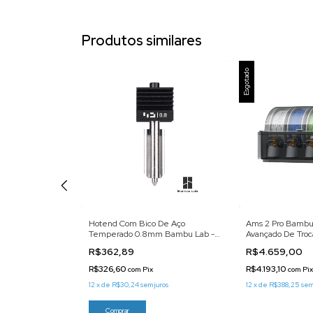
Produtos similares
Esgotado
izada Gold Bambu
Hotend Com Bico De Aço
Ams 2 Pro Bambu
a Aderência
Temperado 0.8mm Bambu Lab -
Avançado De Troc
Fah025
R$362,89
R$4.659,00
R$326,60
R$4.193,10
com
Pix
com
Pix
ros
12
x
de
R$30,24
sem juros
12
x
de
R$388,25
sem