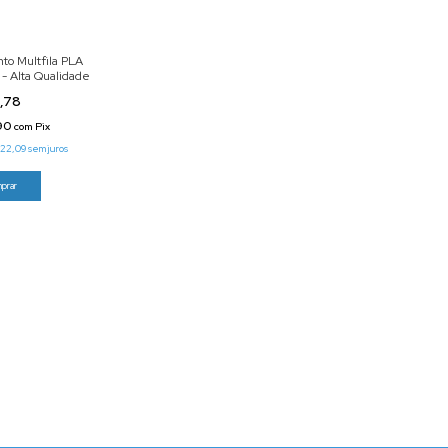
to Multfila PLA
- Alta Qualidade
,78
,90
com
Pix
22,09
sem juros
prar