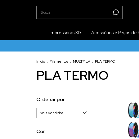
Impressoras 3D
Acessórios e Peças de 
Início
.
Filamentos
.
MULTFILA
.
PLA TERMO
PLA TERMO
Ordenar por
Cor