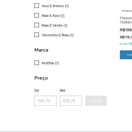
Azul E Branco (1)
4 cores
Roxo E Azul (1)
Filamen
TERMO 
Roxo E Verde (1)
R$198
Vermelho E Rosa (1)
R$178
9
x
de
R$
Marca
Com
Multfila (1)
Preço
De
Até
Aplicar