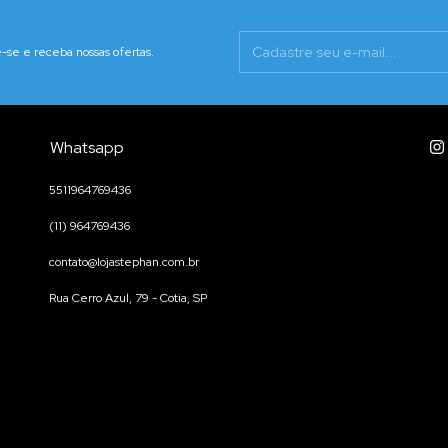
-se e receba nossas ofertas.
Whatsapp
5511964769436
(11) 964769436
contato@lojastephan.com.br
Rua Cerro Azul, 79 - Cotia, SP